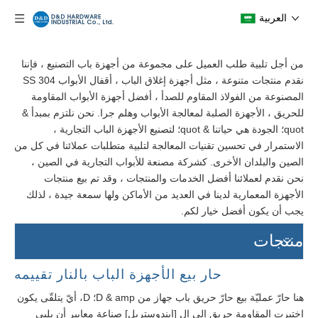
العربية
من أجل تلبية طلب العميل على مجموعة من أجهزة باب التصنيع ، فإننا
نقدم منتجات متنوعة ، مثل أجهزة إغلاق الباب ، أقفال الأبواب SS 304
المصنوعة من الفولاذ المقاوم للصدأ ، أفضل أجهزة الأبواب المقاومة
للحريق ، الأجهزة الصلبة لمعالجة الأبواب وهلم جرا. نحن نلتزم بمبدأ &
quot؛ الجودة هي حياتنا & quot؛ لتصنيع الأجهزة الباب التجارية ،
الاستمرار في تحسين تقنيات المعالجة لتلبية متطلبات عملائنا في كل من
الصين والبلدان الأخرى. كشركة مصنعة للأبواب التجارية في الصين ،
نحن نقدم لعملائنا أفضل الخدمات والمنتجات ، وقد تم بيع منتجات
الأجهزة المعمارية لدينا في العديد من الأماكن ولها سمعة جيدة ، لذلك
يجب أن يكون أفضل خيار لكم.
منتجات
حار بيع الأجهزة الباب بالنار تقييمه
هنا حارّ عمليّة بيع حارّ حريق باب جهاز من D & amp؛ D، أيّ يتلقّى يكون
اختبرت المقاومة حريق إلى ال [إيندوستريل] صناعة معايير أن يلبي