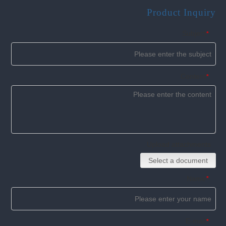
Product Inquiry
Subject
*
Content
*
Upload attachments
Select a document
Name
*
E-mail
*