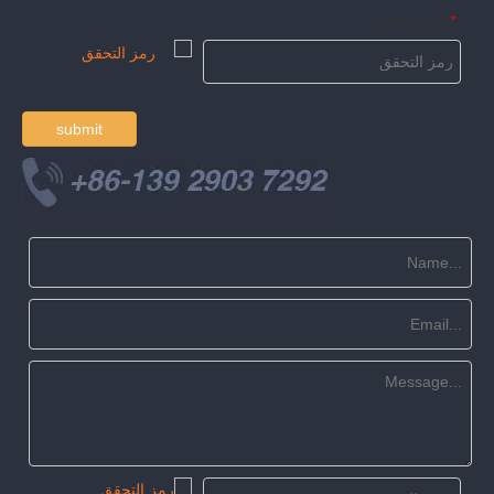
رمز التحقق
*
submit