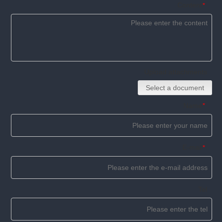
Content
*
Upload attachments
Select a document
Name
*
E-mail
*
Tel