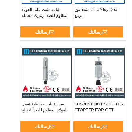
Zinc Alloy Door مثبتة نوع
الباب مثبت على الفولاذ
الربيع
المقاوم للصدأ زنبرك محملة
على قدمها وصاحب الباب
ddds035
رسالتك
رسالتك
SUS304 FOOT STOPTER
سدادة باب مطاطية تعمل
STOPTER FOR OFT
بالفولاذ المقاوم للصدأ لصالح
الخشب DDDS071
رسالتك
رسالتك