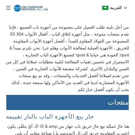
العربية
من أجل تلبية طلب العميل على مجموعة من أجهزة باب التصنيع ، فإننا
نقدم منتجات متنوعة ، مثل أجهزة إغلاق الباب ، أقفال الأبواب SS 304
المصنوعة من الفولاذ المقاوم للصدأ ، أفضل أجهزة الأبواب المقاومة
للحريق ، الأجهزة الصلبة لمعالجة الأبواب وهلم جرا. نحن نلتزم بمبدأ &
quot؛ الجودة هي حياتنا & quot؛ لتصنيع الأجهزة الباب التجارية ،
الاستمرار في تحسين تقنيات المعالجة لتلبية متطلبات عملائنا في كل من
الصين والبلدان الأخرى. كشركة مصنعة للأبواب التجارية في الصين ،
نحن نقدم لعملائنا أفضل الخدمات والمنتجات ، وقد تم بيع منتجات
الأجهزة المعمارية لدينا في العديد من الأماكن ولها سمعة جيدة ، لذلك
يجب أن يكون أفضل خيار لكم.
منتجات
حار بيع الأجهزة الباب بالنار تقييمه
هنا حارّ عمليّة بيع حارّ حريق باب جهاز من D & amp؛ D، أيّ يتلقّى يكون
اختبرت المقاومة حريق إلى ال [إيندوستريل] صناعة معايير أن يلبي